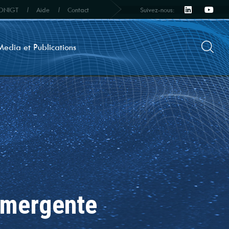
Suivez-nous:
s ONIGT
Aide
Contact
Media et Publications
 émergente