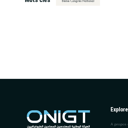
8ème Congrès National
Explore
A propos