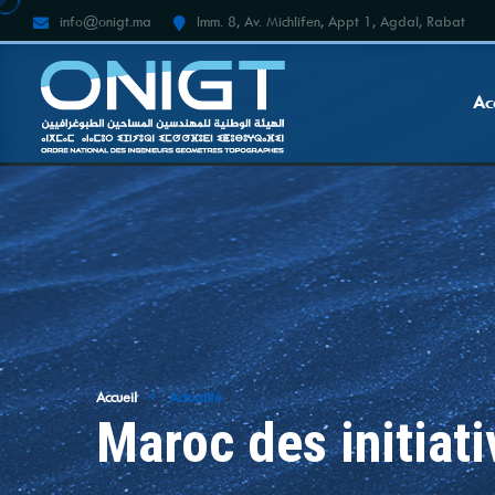
info@onigt.ma
Imm. 8, Av. Michlifen, Appt 1, Agdal, Rabat
Ac
Accueil
Actualité
Maroc des initiat