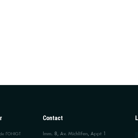
r
Contact
L
Imm. 8, Av. Michlifen, Appt 1
 de l'ONIGT